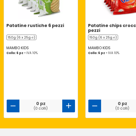
Patatine rustiche 6 pezzi
Patatine chips crocc
pezzi
150g (6 x 25g ℮)
150g (6 x 25g ℮)
MAMBO KIDS
MAMBO KIDS
Collo: 6 pz -
IVA 10%
Collo: 6 pz -
IVA 10%
0 pz
0 pz
(0 colli)
(0 colli)