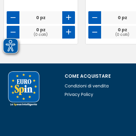
0 pz
0 pz
0 pz
0 pz
(0 colli)
(0 colli)
COME ACQUISTARE
Condizioni di vendita
Privacy Policy