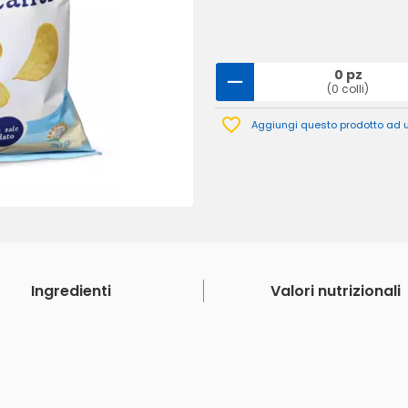
0 pz
(0 colli)
Aggiungi questo prodotto ad un
Ingredienti
Valori nutrizionali