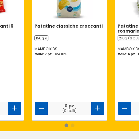
anti 6
Patatine classiche croccanti
Patatine 
rosmarin
150g ℮
210g (6 x 3
MAMBO KIDS
MAMBO KID
Collo: 7 pz -
IVA 10%
Collo: 6 pz -
0 pz
(0 colli)