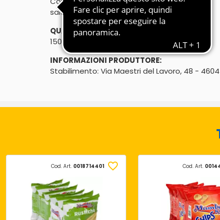
Con sale iodato
salati, solo olio di semi di girasole
QUANTITÀ:
150g
INFORMAZIONI PRODUTTORE:
Stabilimento: Via Maestri del Lavoro, 48 - 4604
Cod. Art.
0018714401
Cod. Art.
0014