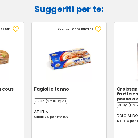
Suggeriti per te:
738001
Cod. Art.
0009800201
n cous
Fagioli e tonno
Croissan
frutta co
pesca e 
320g (2 x 160g ℮)
300g (6 x 
ATHENA
DOLCIANDO
Collo: 24 pz -
IVA 10%
Collo: 8 pz -