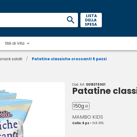
 LISTA 
DELLA 
SPESA 
Stili di Vita
/
 snack salati
Patatine classiche croccanti 5 pezzi
Cod. Art.
0018375001
Patatine class
150g ℮
MAMBO KIDS
Collo: 6 pz -
IVA 10%