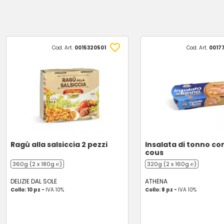
Cod. Art.
0015320501
Cod. Art.
0017
Ragù alla salsiccia 2 pezzi
Insalata di tonno co
cous
360g (2 x 180g ℮)
320g (2 x 160g ℮)
DELIZIE DAL SOLE
ATHENA
Collo: 10 pz -
IVA 10%
Collo: 8 pz -
IVA 10%