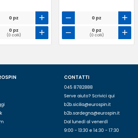
0 pz
0 pz
0 pz
0 pz
(0 colli)
(0 colli)
ROSPIN
CONTATTI
045 8782888
Serve aiuto? Scrivici qui
ggi
b2b.sicilia@eurospin.it
k
b2b.sardegna@eurospin.it
am
Dal lunedì al venerdì
9:00 - 13:30 e 14:30 - 17:30