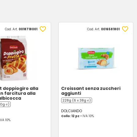
Cod. Art.
0018718001
Cod. Art.
0016581801
t doppiogiro alla
Croissant senza zuccheri
n farcitura alla
aggiunti
albicocca
228g (6 x 38g ℮)
50g ℮)
DOLCIANDO
Collo: 12 pz -
IVA 10%
IVA 10%