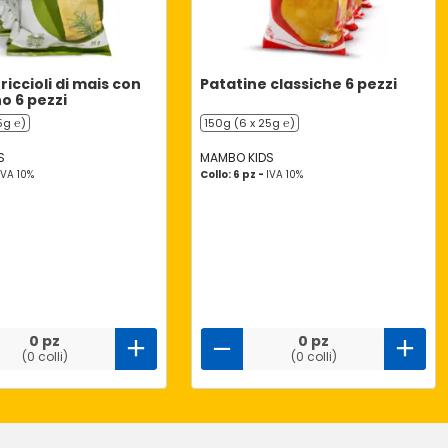
riccioli di mais con
Patatine classiche 6 pezzi
o 6 pezzi
5g ℮)
150g (6 x 25g ℮)
S
MAMBO KIDS
IVA 10%
Collo: 6 pz -
IVA 10%
0 pz
0 pz
(0 colli)
(0 colli)