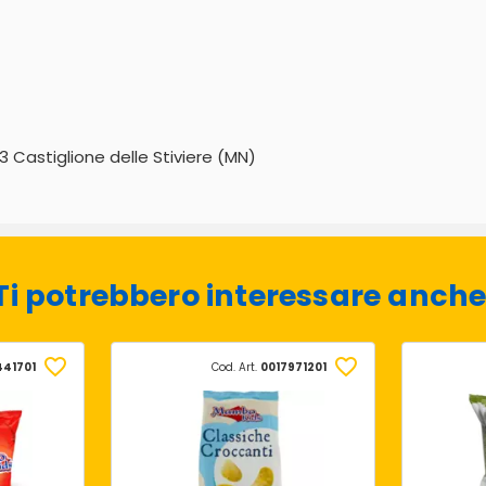
3 Castiglione delle Stiviere (MN)
Ti potrebbero interessare anche
441701
Cod. Art.
0017971201