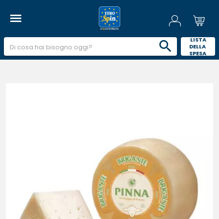
 LISTA 
DELLA 
SPESA 