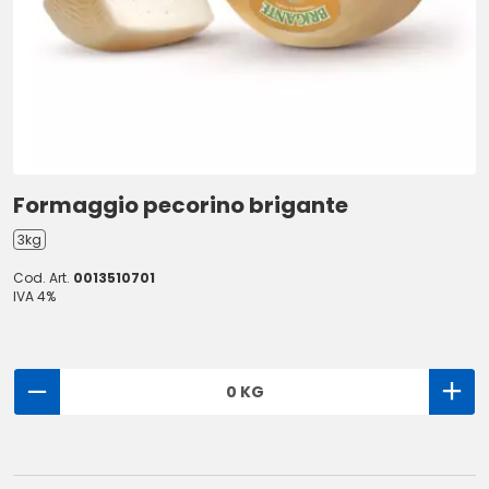
Formaggio pecorino brigante
3kg
Cod. Art.
0013510701
IVA 4%
0 KG