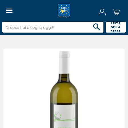
 LISTA 
DELLA 
SPESA 