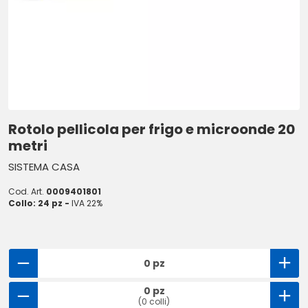
Rotolo pellicola per frigo e microonde 20
metri
SISTEMA CASA
Cod. Art.
0009401801
Collo: 24 pz -
IVA 22%
0 pz
0 pz
(0 colli)