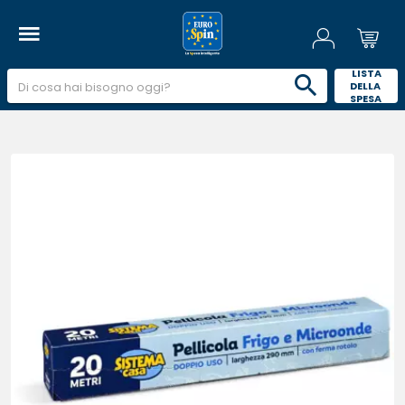
 LISTA 
DELLA 
SPESA 