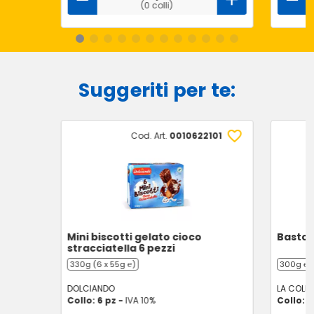
(0 colli)
Suggeriti per te:
Cod. Art.
0010622101
Mini biscotti gelato cioco
Bastonc
stracciatella 6 pezzi
330g (6 x 55g ℮)
300g ℮
DOLCIANDO
LA COLLI
Collo: 6 pz -
IVA 10%
Collo: 7