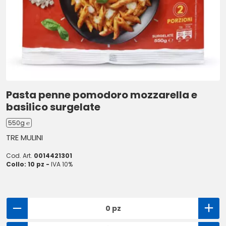
Pasta penne pomodoro mozzarella e
basilico surgelate
550g ℮
TRE MULINI
Cod. Art.
0014421301
Collo: 10 pz -
IVA 10%
0 pz