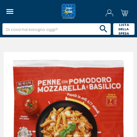
 LISTA 
DELLA 
SPESA 