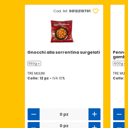
Cod. Art.
0012210701
Gnocchi alla sorrentina surgelati
Pennet
gamber
550g ℮
600g ℮
TRE MULINI
TRE MULI
Collo: 12 pz -
IVA 10%
Collo: 1
0 pz
0 pz