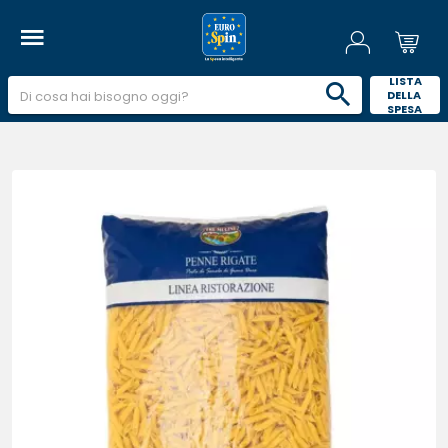
 LISTA 
DELLA 
SPESA 