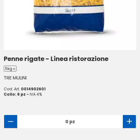
Penne rigate - Linea ristorazione
5kg ℮
TRE MULINI
Cod. Art.
0014902601
Collo: 6 pz -
IVA 4%
0 pz