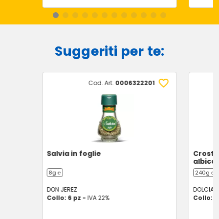
Suggeriti per te:
Cod. Art.
0006322201
Salvia in foglie
Crosta
albico
8g ℮
240g ℮
DON JEREZ
DOLCIAN
Collo: 6 pz -
IVA 22%
Collo: 2