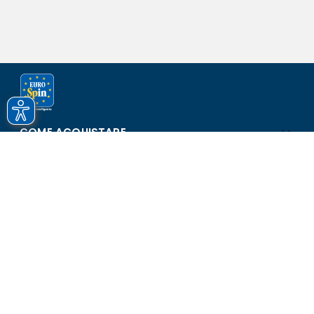
COME ACQUISTARE
ASSISTENZA E SICUREZZA
SCOPRI EUROSPIN
CONTATTI
Eurospin Italia S.p.A. in collaborazione con le altre società del
gruppo - Via Campalto 3/d - 37036 San Martino Buon Albergo