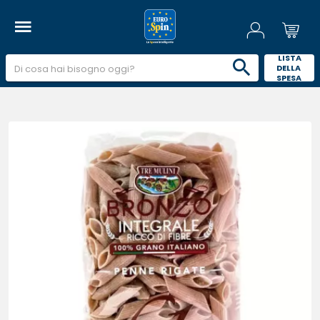
 LISTA 
DELLA 
SPESA 