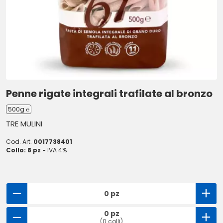
Penne rigate integrali trafilate al bronzo
500g ℮
TRE MULINI
Cod. Art.
0017738401
Collo: 8 pz -
IVA 4%
0 pz
0 pz
(0 colli)