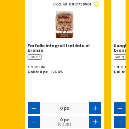
Cod. Art.
0017738501
Farfalle integrali trafilate al
Spaghet
bronzo
bronz
500g ℮
500g ℮
TRE MULINI
TRE MULI
Collo: 8 pz -
IVA 4%
Collo: 2
0 pz
0 pz
(0 colli)