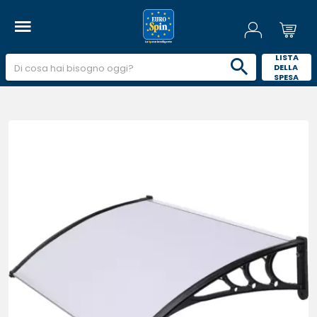
 LISTA 
DELLA 
SPESA 