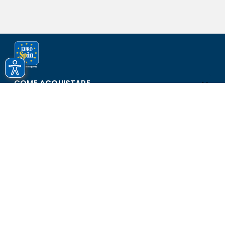
COME ACQUISTARE
ASSISTENZA E SICUREZZA
SCOPRI EUROSPIN
CONTATTI
Eurospin Italia S.p.A. in collaborazione con le altre società del
gruppo - Via Campalto 3/d - 37036 San Martino Buon Albergo
(VR) - Fax +39 045 8782333 - Partita IVA 02536510239