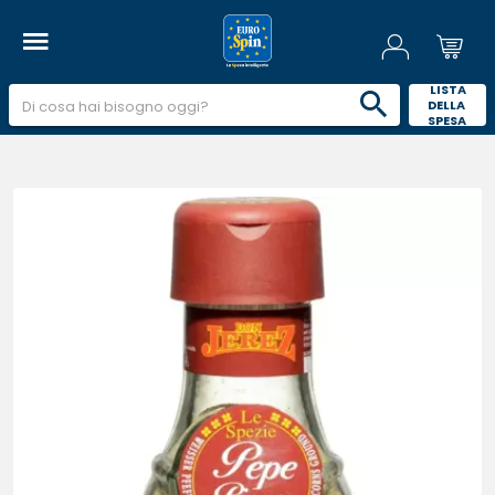
 LISTA 
DELLA 
SPESA 