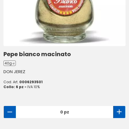
Pepe bianco macinato
40g ℮
DON JEREZ
Cod. Art.
0006293501
Collo: 6 pz -
IVA 10%
0 pz