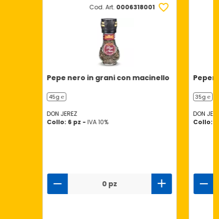
Cod. Art.
0006318001
Pepe nero in grani con macinello
Pepero
45g ℮
35g ℮
DON JEREZ
DON JER
Collo: 6 pz -
IVA 10%
Collo: 6
0 pz