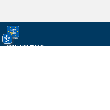
COME ACQUISTARE
ASSISTENZA E SICUREZZA
SCOPRI EUROSPIN
CONTATTI
Eurospin Italia S.p.A. in collaborazione con le altre società del
gruppo - Via Campalto 3/d - 37036 San Martino Buon Albergo