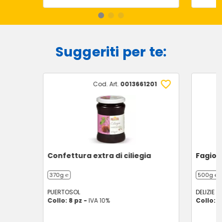
Suggeriti per te:
Cod. Art.
0013661201
Confettura extra di ciliegia
Fagioli
370g ℮
500g ℮
PUERTOSOL
DELIZIE D
Collo: 8 pz -
IVA 10%
Collo: 1