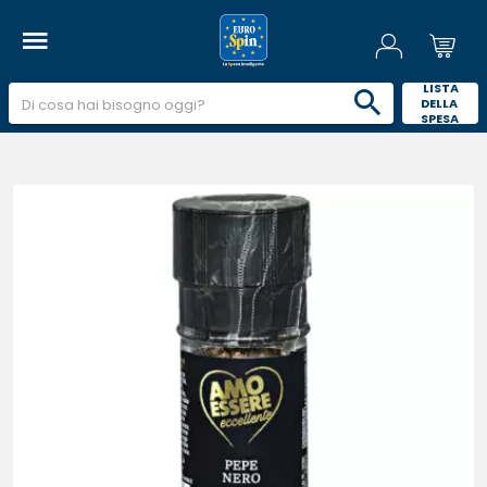
 LISTA 
DELLA 
SPESA 