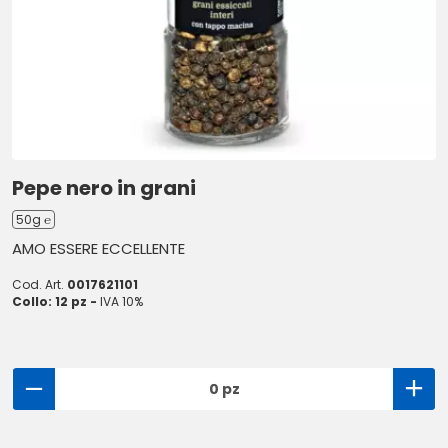
Pepe nero in grani
50g ℮
AMO ESSERE ECCELLENTE
Cod. Art.
0017621101
Collo: 12 pz -
IVA 10%
0 pz