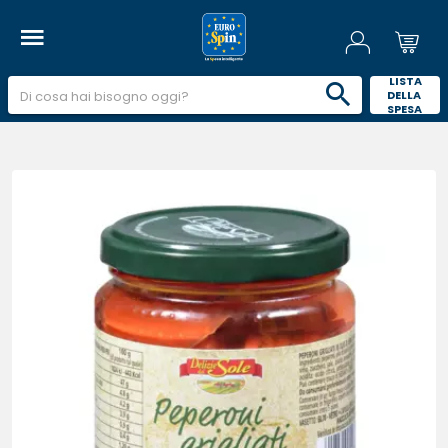
 LISTA 
DELLA 
SPESA 