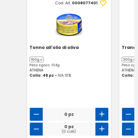
Cod. Art.
0008077401
Tonno all'olio di oliva
Trancet
160g ℮
300g ℮
Peso sgocc. 104g
Peso sgo
ATHENA
ATHENA
Collo: 48 pz -
IVA 10%
Collo: 1
0 pz
0 pz
(0 colli)