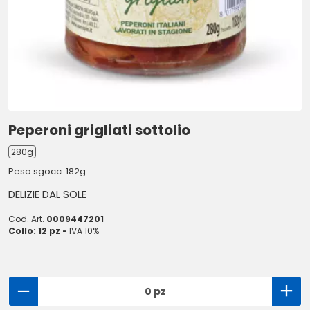
Peperoni grigliati sottolio
280g
Peso sgocc. 182g
DELIZIE DAL SOLE
Cod. Art.
0009447201
Collo: 12 pz -
IVA 10%
0 pz