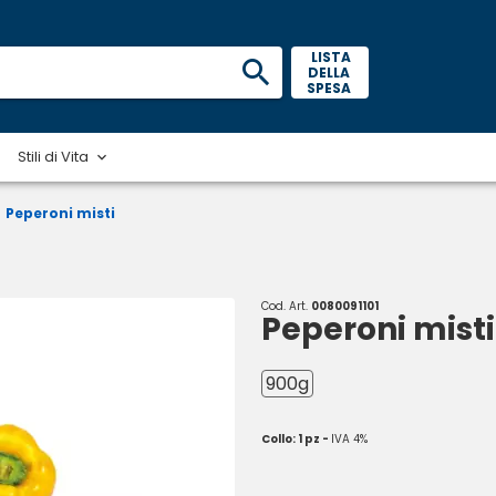
 LISTA 
DELLA 
SPESA 
Stili di Vita
Peperoni misti
Cod. Art.
0080091101
Peperoni misti
900g
Collo: 1 pz -
IVA 4%