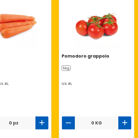
Pomodoro grappolo
5kg
VA 4%
IVA 4%
0 pz
0 KG