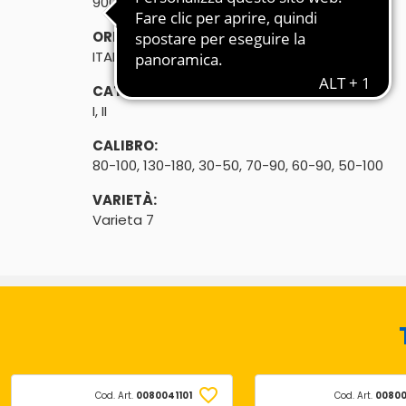
900g
ORIGINE:
ITALIA, VEDI ETICHETTA
CATEGORIA:
I, II
CALIBRO:
80-100, 130-180, 30-50, 70-90, 60-90, 50-100
VARIETÀ:
Varieta 7
Cod. Art.
0080041101
Cod. Art.
00800