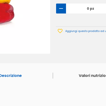
0 pz
Aggiungi questo prodotto ad un
Descrizione
Valori nutrizio