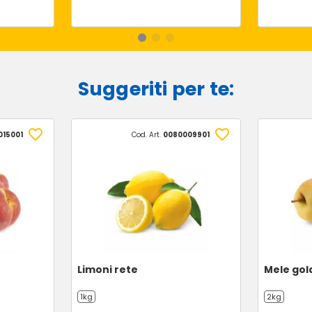
Suggeriti per te:
015001
Cod. Art.
0080009901
Limoni rete
Mele gol
1kg
2kg