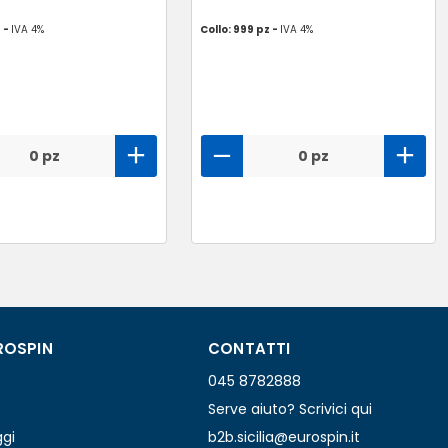
z -
IVA 4%
Collo: 999 pz -
IVA 4%
0 pz
0 pz
ROSPIN
CONTATTI
045 8782888
Serve aiuto? Scrivici qui
ggi
b2b.sicilia@eurospin.it