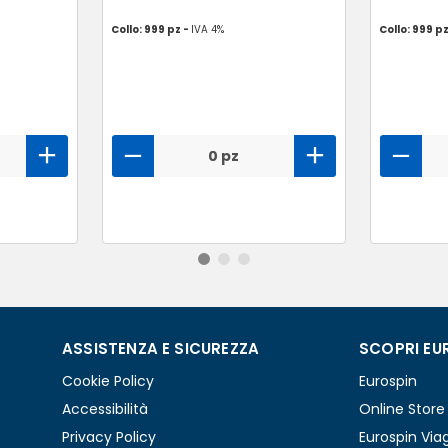
Collo: 999 pz -
IVA 4%
Collo: 999 p
0 pz
ASSISTENZA E SICUREZZA
SCOPRI EU
Cookie Policy
Eurospin
Accessibilità
Online Store
Privacy Policy
Eurospin Via