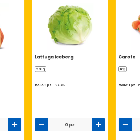
Lattuga iceberg
Carote
270g
1kg
Collo: 1 pz -
IVA 4%
Collo: 1 pz -
I
0 pz