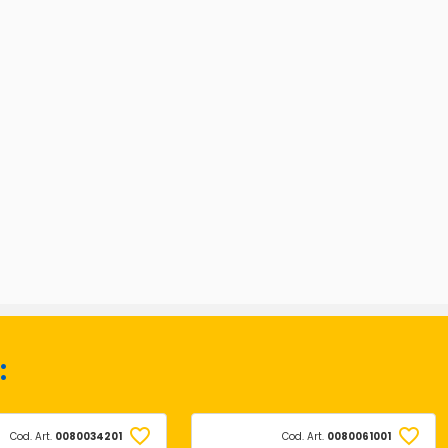
:
Cod. Art.
0080034201
Cod. Art.
0080061001