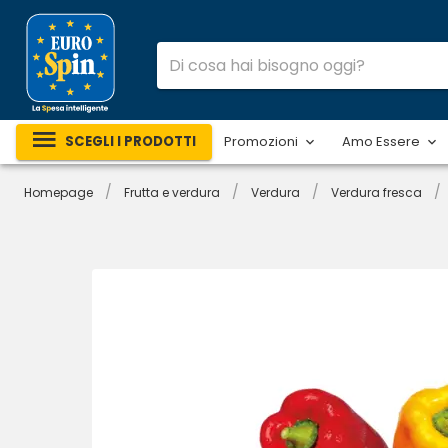
SCEGLI I PRODOTTI
Promozioni
Amo Essere
/
/
/
/
Homepage
Frutta e verdura
Verdura
Verdura fresca