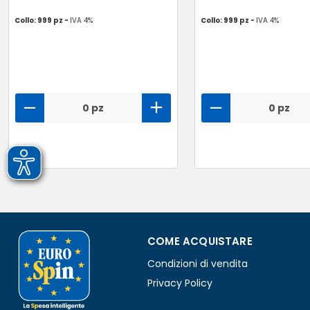
Collo: 999 pz -
IVA 4%
Collo: 999 pz -
IVA 4%
0 pz
0 pz
COME ACQUISTARE
Condizioni di vendita
Privacy Policy