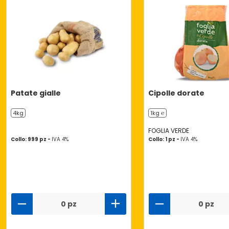
Patate gialle
Cipolle dorate
4kg
1kg ℮
FOGLIA VERDE
Collo: 999 pz -
IVA 4%
Collo: 1 pz -
IVA 4%
0 pz
0 pz