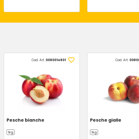
Cod. Art.
0080014801
Cod. Art.
0080
Pesche bianche
Pesche gialle
1kg
1kg