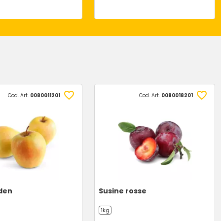
Cod. Art.
0080011201
Cod. Art.
0080018201
den
Susine rosse
1kg