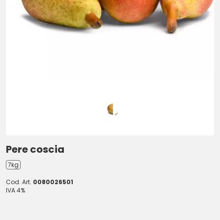
Pere coscia
7kg
Cod. Art.
0080026501
IVA 4%