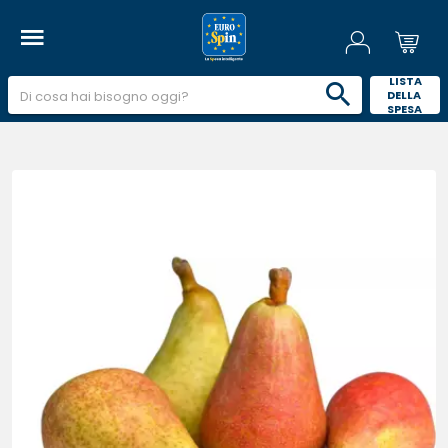
 LISTA 
DELLA 
SPESA 