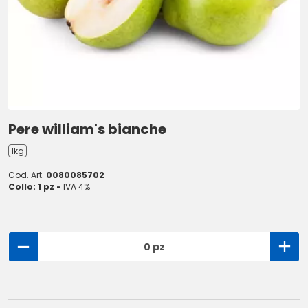
Pere william's bianche
1kg
Cod. Art.
0080085702
Collo: 1 pz -
IVA 4%
0 pz