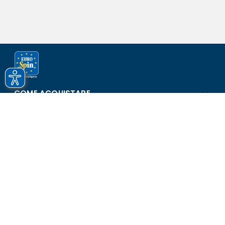
COME ACQUISTARE
ASSISTENZA E SICUREZZA
SCOPRI EUROSPIN
CONTATTI
Eurospin Italia S.p.A. in collaborazione con le altre società del
gruppo - Via Campalto 3/d - 37036 San Martino Buon Albergo