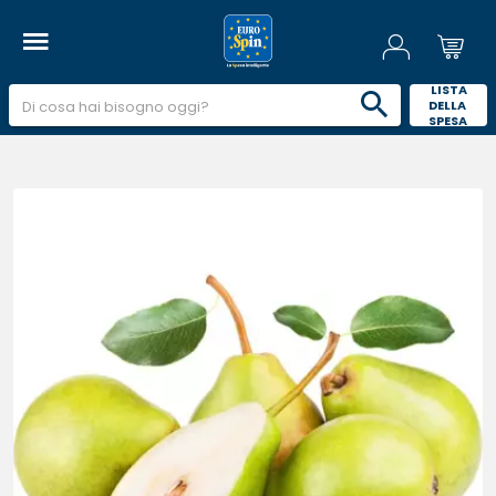
 LISTA 
DELLA 
SPESA 