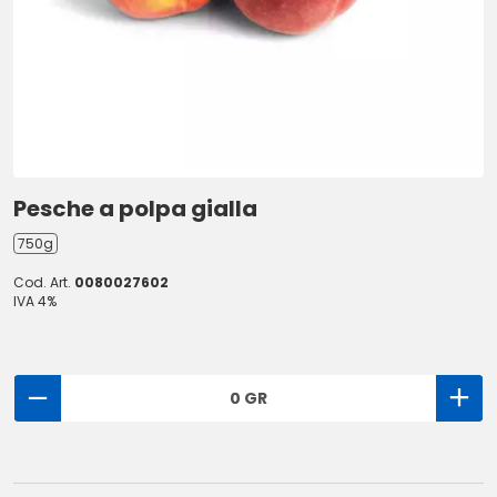
Pesche a polpa gialla
750g
Cod. Art.
0080027602
IVA 4%
0 GR