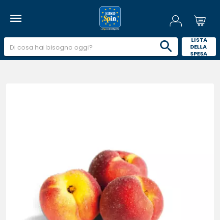
 LISTA 
DELLA 
SPESA 