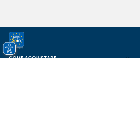
COME ACQUISTARE
ASSISTENZA E SICUREZZA
SCOPRI EUROSPIN
CONTATTI
Eurospin Italia S.p.A. in collaborazione con le altre società del
gruppo - Via Campalto 3/d - 37036 San Martino Buon Albergo