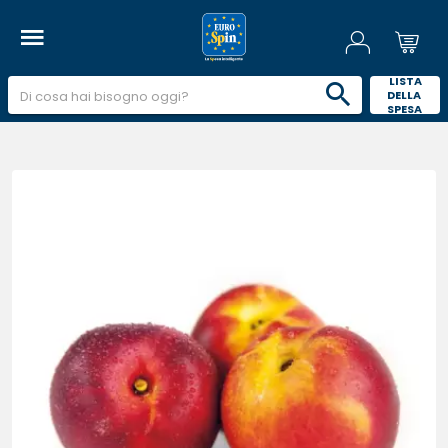
 LISTA 
DELLA 
SPESA 