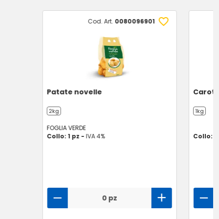
Cod. Art.
0080096901
Patate novelle
Carot
2kg
1kg
FOGLIA VERDE
Collo: 1 pz -
IVA 4%
Collo: 1
0 pz