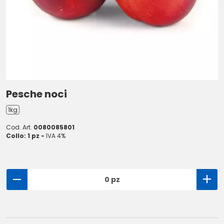
Pesche noci
1kg
Cod. Art.
0080085801
Collo: 1 pz -
IVA 4%
0 pz