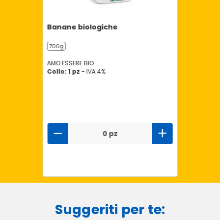
Banane biologiche
700g
AMO ESSERE BIO
Collo: 1 pz -
IVA 4%
0 pz
Suggeriti per te: