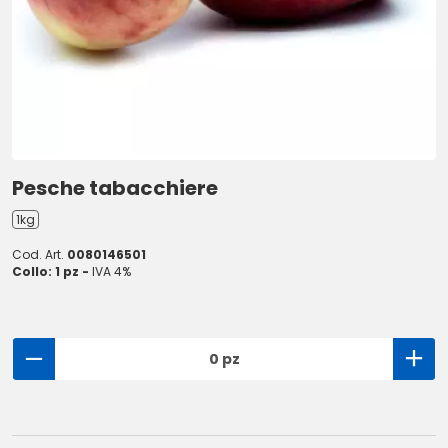
Pesche tabacchiere
1kg
Cod. Art.
0080146501
Collo: 1 pz -
IVA 4%
0 pz