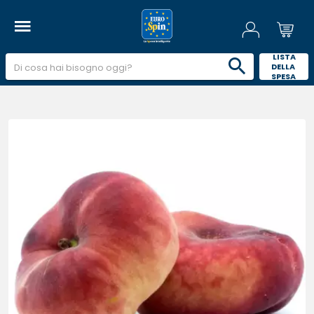
 LISTA 
DELLA 
SPESA 