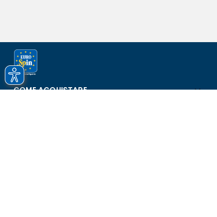
COME ACQUISTARE
ASSISTENZA E SICUREZZA
SCOPRI EUROSPIN
CONTATTI
Eurospin Italia S.p.A. in collaborazione con le altre società del
gruppo - Via Campalto 3/d - 37036 San Martino Buon Albergo