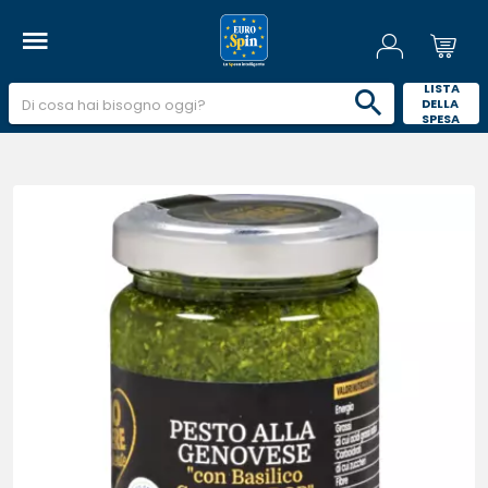
 LISTA 
DELLA 
SPESA 