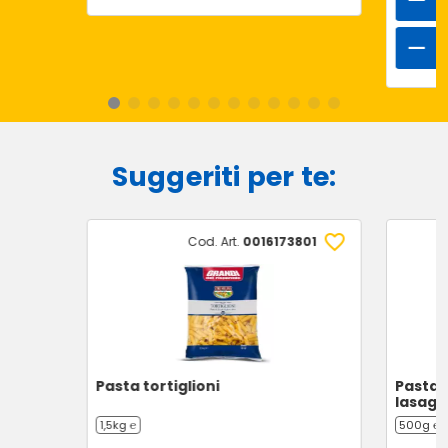
Suggeriti per te:
Cod. Art.
0016173801
Pasta tortiglioni
Pasta a
lasagn
1,5kg ℮
500g ℮