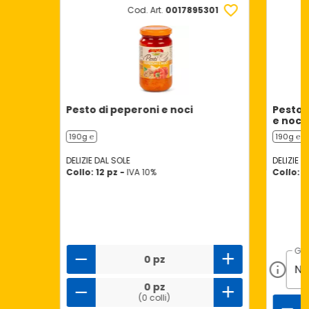
Cod. Art.
0017895301
Pesto di peperoni e noci
Pesto p
e noci
190g ℮
190g ℮
DELIZIE DAL SOLE
DELIZIE D
Collo: 12 pz -
IVA 10%
Collo: 1
GU
0 pz
0 pz
(0 colli)