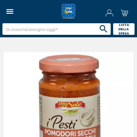
 LISTA 
DELLA 
SPESA 