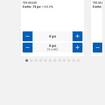
TRE MULINI
TRE MULI
Collo: 72 pz -
IVA 4%
Collo: 1
0 pz
0 pz
(0 colli)