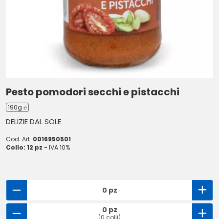
Pesto pomodori secchi e pistacchi
190g ℮
DELIZIE DAL SOLE
Cod. Art.
0016950501
Collo: 12 pz -
IVA 10%
0 pz
0 pz
(0 colli)