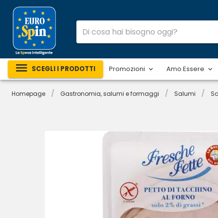
SCEGLI I PRODOTTI
Promozioni
Amo Essere
/
/
/
Homepage
Gastronomia, salumi e formaggi
Salumi
Sa