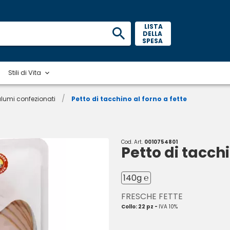
 LISTA 
DELLA 
SPESA 
Stili di Vita
/
lumi confezionati
Petto di tacchino al forno a fette
Cod. Art.
0010754801
Petto di tacchi
140g ℮
FRESCHE FETTE
Collo: 22 pz -
IVA 10%