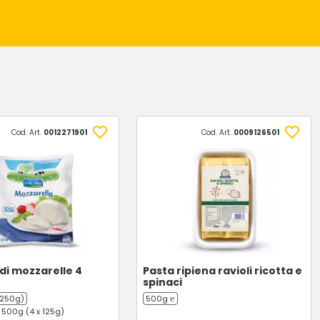
Cod. Art.
0012271901
Cod. Art.
0009126501
di mozzarelle 4
Pasta ripiena ravioli ricotta e
spinaci
 250g)
500g ℮
 500g (4 x 125g)