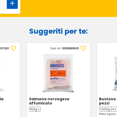
Suggeriti per te:
407201
Cod. Art.
0013089501
la
Salmone norvegese
Bustone 
affumicato
pezzi
150g ℮
1.000g (4 x
Peso sgocc.