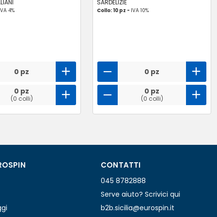
LIANI
SARDELIZIE
IVA 4%
Collo: 10 pz -
IVA 10%
0 pz
0 pz
0 pz
0 pz
(0 colli)
(0 colli)
ROSPIN
CONTATTI
045 8782888
Serve aiuto? Scrivici qui
ggi
b2b.sicilia@eurospin.it