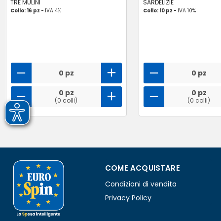
TRE MULINI
SARDELIZIE
Collo: 16 pz -
IVA 4%
Collo: 10 pz -
IVA 10%
0 pz
0 pz
0 pz
0 pz
(0 colli)
(0 colli)
COME ACQUISTARE
Condizioni di vendita
Privacy Policy