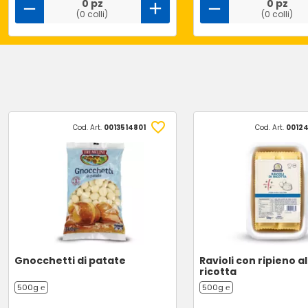
0 pz
0 pz
(0 colli)
(0 colli)
Cod. Art.
0013514801
Cod. Art.
0012
Gnocchetti di patate
Ravioli con ripieno al
ricotta
500g ℮
500g ℮