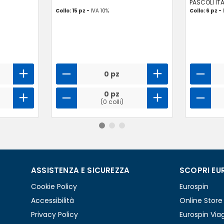
PASCOLI ITA
Collo: 15 pz -
IVA 10%
Collo: 6 pz -
0 pz
0 pz
(0 colli)
ASSISTENZA E SICUREZZA
SCOPRI EU
Cookie Policy
Eurospin
Accessibilità
Online Store
Privacy Policy
Eurospin Via