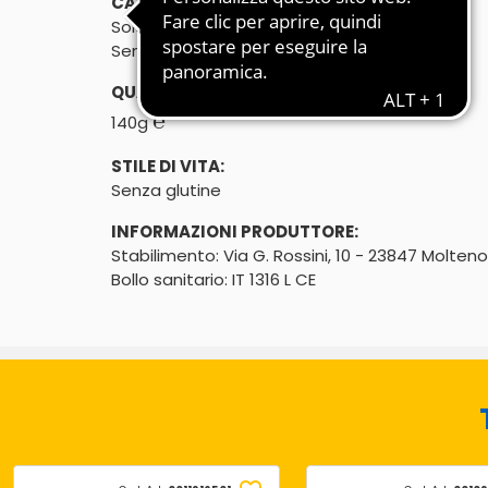
CARATTERISTICHE:
Solo 2% di grassi*
Senza glutine
QUANTITÀ:
℮
140g
STILE DI VITA:
Senza glutine
INFORMAZIONI PRODUTTORE:
Stabilimento: Via G. Rossini, 10 - 23847 Molteno
Bollo sanitario: IT 1316 L CE