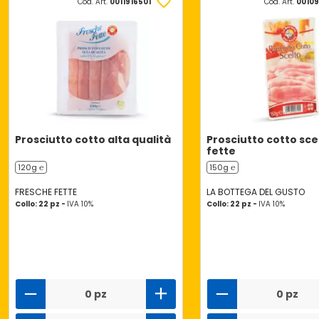
Cod. Art.
0011916501
Cod. Art.
0010
Prosciutto cotto alta qualità
Prosciutto cotto sce
fette
120g ℮
150g ℮
FRESCHE FETTE
LA BOTTEGA DEL GUSTO
Collo: 22 pz -
IVA 10%
Collo: 22 pz -
IVA 10%
0 pz
0 pz