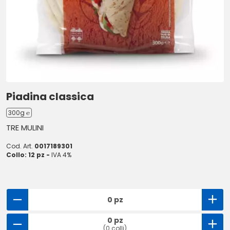
Piadina classica
300g ℮
TRE MULINI
Cod. Art.
0017189301
Collo: 12 pz -
IVA 4%
0 pz
0 pz
(0 colli)