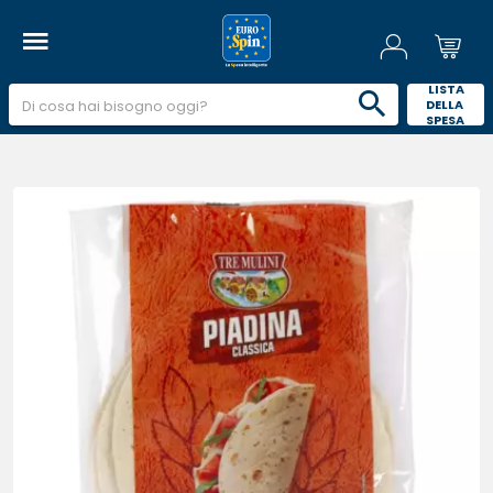
 LISTA 
DELLA 
SPESA 