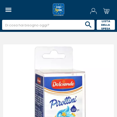
 LISTA 
DELLA 
SPESA 