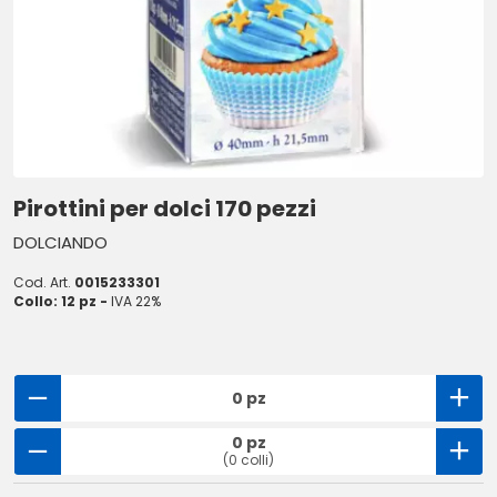
Pirottini per dolci 170 pezzi
DOLCIANDO
Cod. Art.
0015233301
Collo: 12 pz -
IVA 22%
0 pz
0 pz
(0 colli)