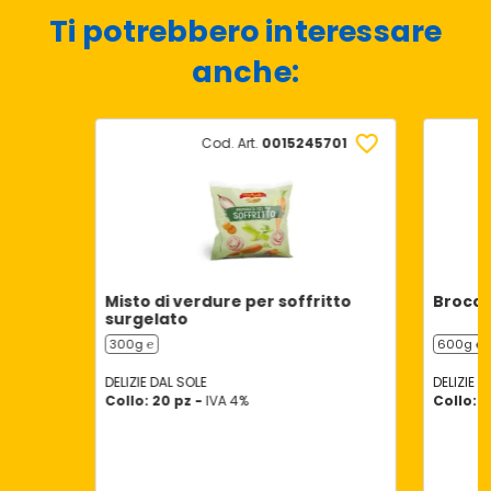
Ti potrebbero interessare
anche:
Cod. Art.
0015245701
Misto di verdure per soffritto
Broccol
surgelato
300g ℮
600g ℮
DELIZIE DAL SOLE
DELIZIE D
Collo: 20 pz -
IVA 4%
Collo: 1