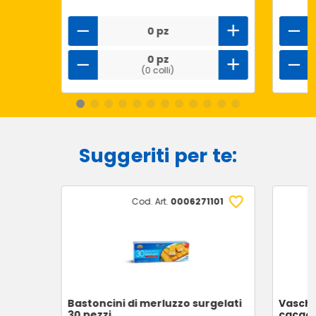
0 pz
0 pz
(0 colli)
Suggeriti per te:
Cod. Art.
0006271101
Bastoncini di merluzzo surgelati
Vasche
30 pezzi
cacao