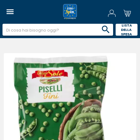
 LISTA 
DELLA 
SPESA 