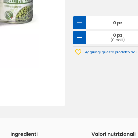
0 pz
0 pz
(0 colli)
Aggiungi questo prodotto ad un
Ingredienti
Valori nutrizionali