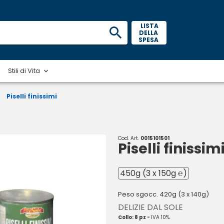
 LISTA 
DELLA 
SPESA 
Stili di Vita
/
Piselli finissimi
Cod. Art.
0015101501
Piselli finissim
450g (3 x 150g ℮)
Peso sgocc. 420g (3 x 140g)
DELIZIE DAL SOLE
Collo: 8 pz -
IVA 10%