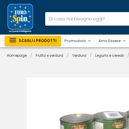
SCEGLI I PRODOTTI
Promozioni
Amo Essere
/
/
/
Homepage
Frutta e verdura
Verdura
Legumi e cereali