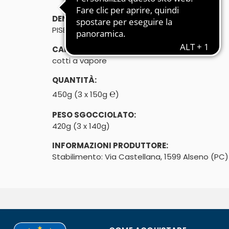
DENOMINAZIONE DI VENDITA:
PISELLI FINISSIMI SOTTOVUOTO
CARATTERISTICHE:
cotti a vapore
QUANTITÀ:
℮
450g (3 x 150g
)
PESO SGOCCIOLATO:
420g (3 x 140g)
INFORMAZIONI PRODUTTORE:
Stabilimento: Via Castellana, 1599 Alseno (PC)