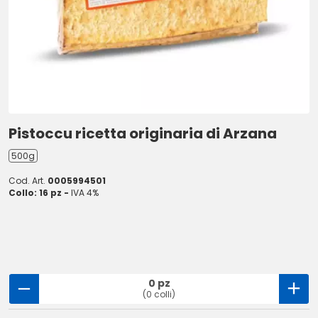
Pistoccu ricetta originaria di Arzana
500g
Cod. Art.
0005994501
Collo: 16 pz -
IVA 4%
0 pz
(0 colli)