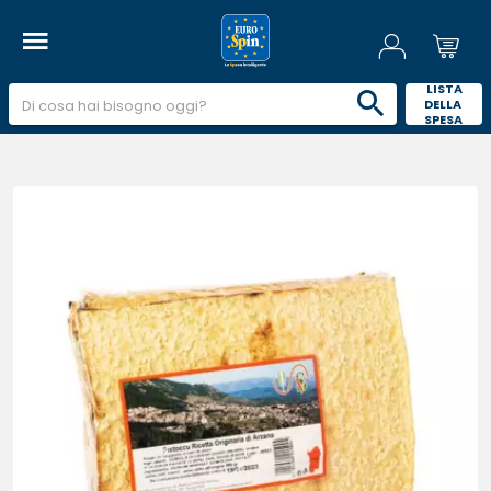
 LISTA 
DELLA 
SPESA 