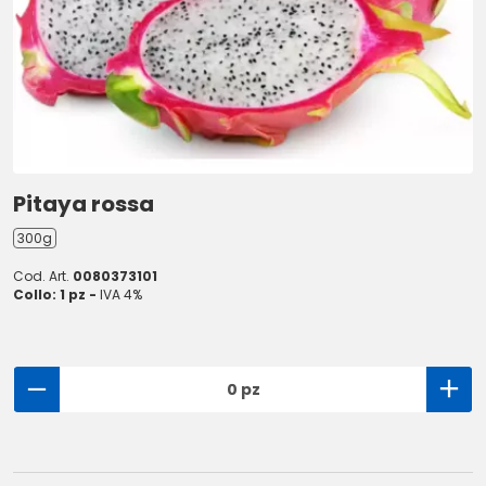
Pitaya rossa
300g
Cod. Art.
0080373101
Collo: 1 pz -
IVA 4%
0 pz