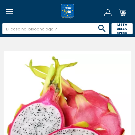
 LISTA 
DELLA 
SPESA 