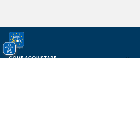
COME ACQUISTARE
ASSISTENZA E SICUREZZA
SCOPRI EUROSPIN
CONTATTI
Eurospin Italia S.p.A. in collaborazione con le altre società del
gruppo - Via Campalto 3/d - 37036 San Martino Buon Albergo