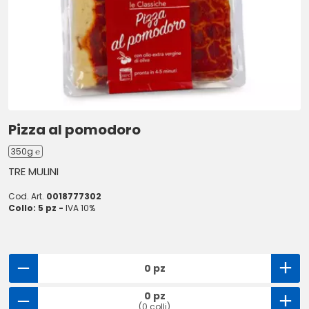
Pizza al pomodoro
350g ℮
TRE MULINI
Cod. Art.
0018777302
Collo: 5 pz -
IVA 10%
0 pz
0 pz
(0 colli)