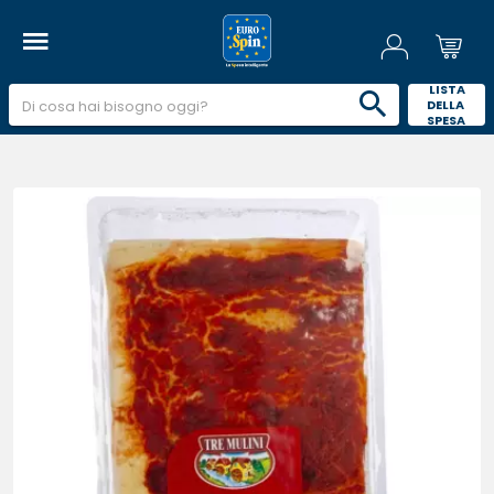
 LISTA 
DELLA 
SPESA 