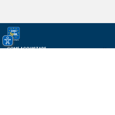
COME ACQUISTARE
ASSISTENZA E SICUREZZA
SCOPRI EUROSPIN
CONTATTI
Eurospin Italia S.p.A. in collaborazione con le altre società del
gruppo - Via Campalto 3/d - 37036 San Martino Buon Albergo