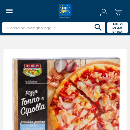
 LISTA 
DELLA 
SPESA 