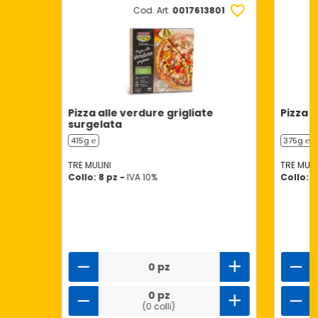
Cod. Art.
0017613801
Pizza alle verdure grigliate
Pizza 
surgelata
415g ℮
375g ℮
TRE MULINI
TRE MULI
Collo: 8 pz -
IVA 10%
Collo: 6
0 pz
0 pz
(0 colli)