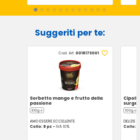
Suggeriti per te:
Cod. Art.
0018173001
Sorbetto mango e frutto della
Cipolla
passione
surgel
310g ℮
100g ℮
AMO ESSERE ECCELLENTE
DELIZIE D
Collo: 8 pz -
IVA 10%
Collo: 1