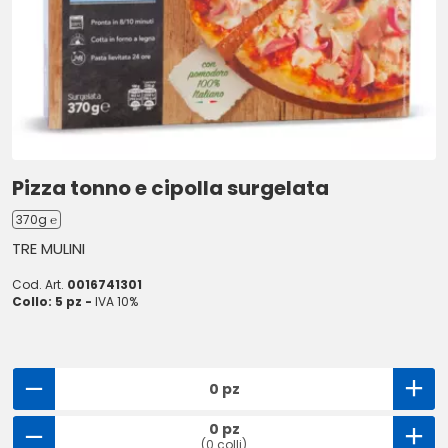
Pizza tonno e cipolla surgelata
370g ℮
TRE MULINI
Cod. Art.
0016741301
Collo: 5 pz -
IVA 10%
0 pz
0 pz
(0 colli)