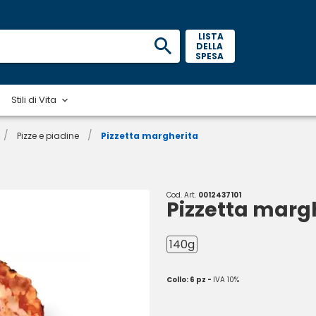
 LISTA 
DELLA 
SPESA 
Stili di Vita
/
/
Pizze e piadine
Pizzetta margherita
Cod. Art.
0012437101
Pizzetta marg
140g
Collo: 6 pz -
IVA 10%