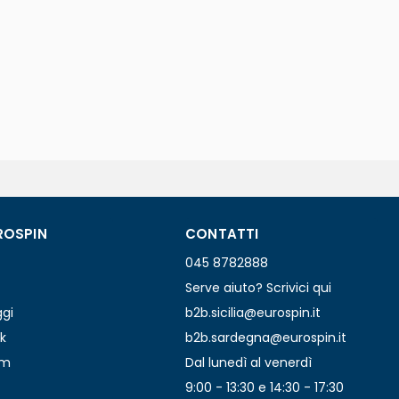
ROSPIN
CONTATTI
045 8782888
Serve aiuto? Scrivici qui
ggi
b2b.sicilia@eurospin.it
k
b2b.sardegna@eurospin.it
am
Dal lunedì al venerdì
9:00 - 13:30 e 14:30 - 17:30