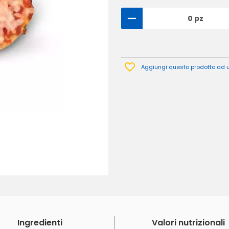
0 pz
Aggiungi questo prodotto ad un
Ingredienti
Valori nutrizionali