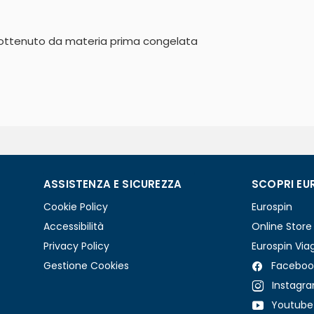
ottenuto da materia prima congelata
ASSISTENZA E SICUREZZA
SCOPRI EU
Cookie Policy
Eurospin
Accessibilità
Online Store
Privacy Policy
Eurospin Via
Gestione Cookies
Faceboo
Instagr
Youtube