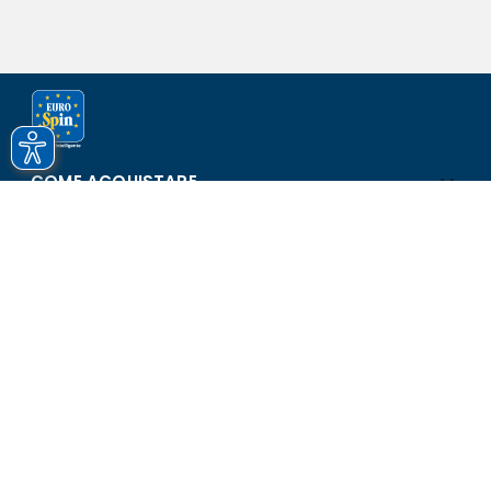
COME ACQUISTARE
ASSISTENZA E SICUREZZA
SCOPRI EUROSPIN
CONTATTI
Eurospin Italia S.p.A. in collaborazione con le altre società del
gruppo - Via Campalto 3/d - 37036 San Martino Buon Albergo
(VR) - Fax +39 045 8782333 - Partita IVA 02536510239