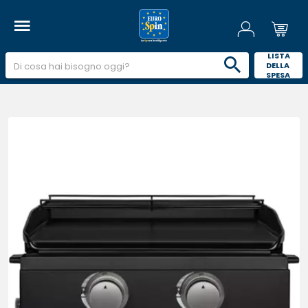
 LISTA 
DELLA 
SPESA 