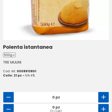
Polenta istantanea
500g ℮
TRE MULINI
Cod. Art.
0008913801
Collo: 21 pz -
IVA 4%
0 pz
0 pz
(0 colli)