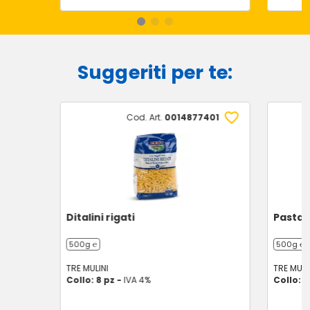
Suggeriti per te:
Cod. Art.
0014877401
Ditalini rigati
Pasta 
500g ℮
500g ℮
TRE MULINI
TRE MULI
Collo: 8 pz -
IVA 4%
Collo: 1