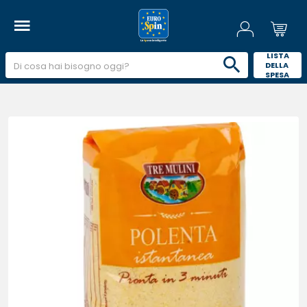
 LISTA 
DELLA 
SPESA 