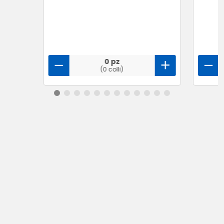
0 pz
(0 colli)