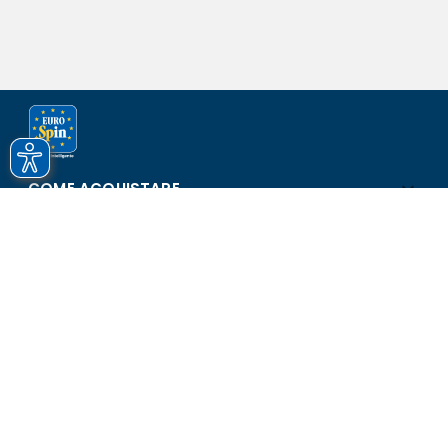
COME ACQUISTARE
ASSISTENZA E SICUREZZA
SCOPRI EUROSPIN
CONTATTI
Eurospin Italia S.p.A. in collaborazione con le altre società del
gruppo - Via Campalto 3/d - 37036 San Martino Buon Albergo