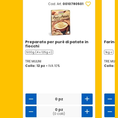
Cod. Art.
0010780501
Preparato per purè di patate in
Farina
fiocchi
500g (4 x 125g ℮)
1kg ℮
TRE MULINI
TRE MULI
Collo: 12 pz -
IVA 10%
Collo: 
0 pz
0 pz
(0 colli)