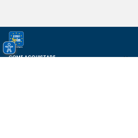
COME ACQUISTARE
ASSISTENZA E SICUREZZA
SCOPRI EUROSPIN
CONTATTI
Eurospin Italia S.p.A. in collaborazione con le altre società del
gruppo - Via Campalto 3/d - 37036 San Martino Buon Albergo