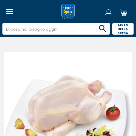
 LISTA 
DELLA 
SPESA 