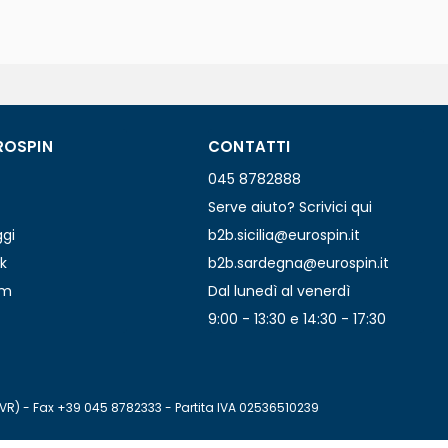
ROSPIN
CONTATTI
045 8782888
Serve aiuto? Scrivici qui
ggi
b2b.sicilia@eurospin.it
k
b2b.sardegna@eurospin.it
am
Dal lunedì al venerdì
9:00 - 13:30 e 14:30 - 17:30
(VR) - Fax +39 045 8782333 - Partita IVA 02536510239