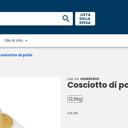
 LISTA 
DELLA 
SPESA 
Stili di Vita
osciotto di pollo
Cod. Art.
0006863501
Cosciotto di po
12,5kg
IVA 10%