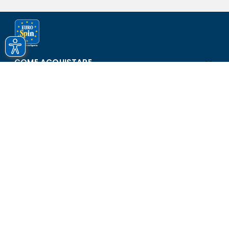
COME ACQUISTARE
ASSISTENZA E SICUREZZA
SCOPRI EUROSPIN
CONTATTI
Eurospin Italia S.p.A. in collaborazione con le altre società del
gruppo - Via Campalto 3/d - 37036 San Martino Buon Albergo
(VR) - Fax +39 045 8782333 - Partita IVA 02536510239
Versione n° 2.1.40