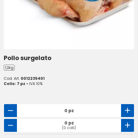
Pollo surgelato
1,3kg
Cod. Art.
0012235401
Collo: 7 pz -
IVA 10%
0 pz
0 pz
(0 colli)