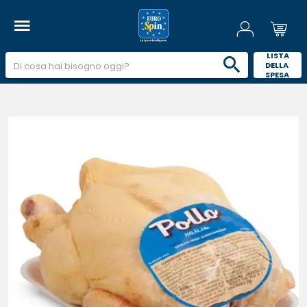
 LISTA 
DELLA 
SPESA 