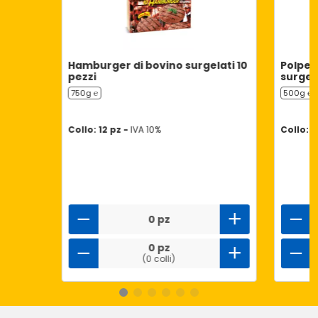
Hamburger di bovino surgelati 10
Polpet
pezzi
surgel
750g ℮
500g ℮
Collo: 12 pz -
IVA 10%
Collo: 1
0 pz
0 pz
(0 colli)