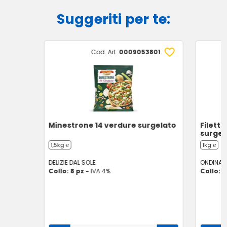
Suggeriti per te:
Cod. Art.
0009053801
Minestrone 14 verdure surgelato
Filetti
surgel
1,5kg ℮
1kg ℮
DELIZIE DAL SOLE
ONDINA
Collo: 8 pz -
IVA 4%
Collo: 1