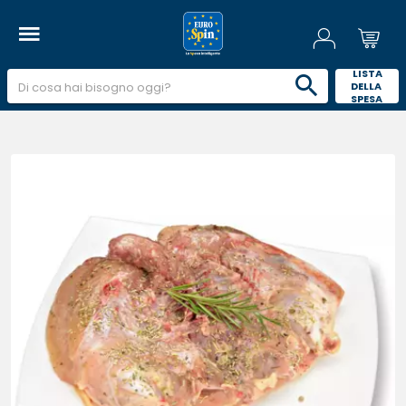
 LISTA 
DELLA 
SPESA 