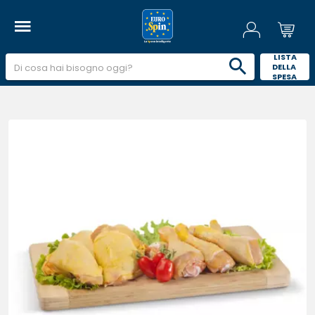
 LISTA 
DELLA 
SPESA 