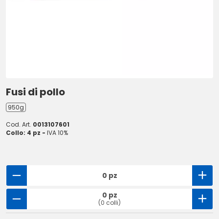
Fusi di pollo
950g
Cod. Art.
0013107601
Collo: 4 pz -
IVA 10%
0 pz
0 pz
(0 colli)