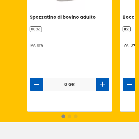
Spezzatino di bovino adulto
Boccon
800g
1kg
IVA 10%
IVA 10%
0 GR