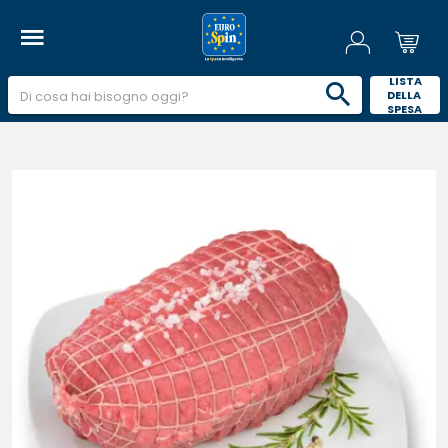
 LISTA 
DELLA 
SPESA 