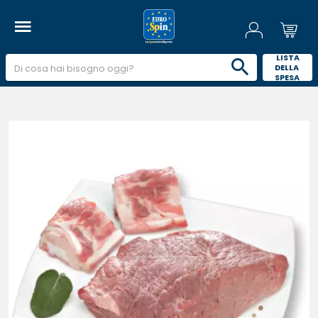
 LISTA 
DELLA 
SPESA 