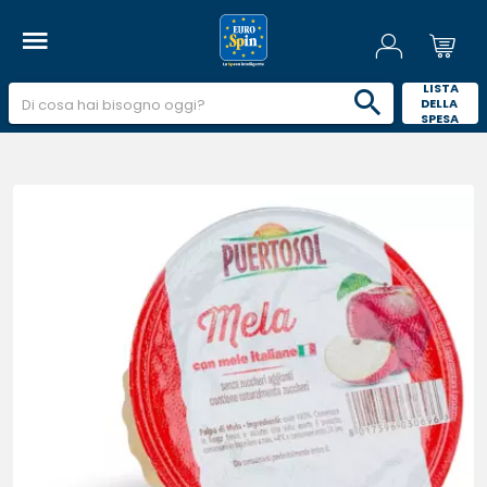
 LISTA 
DELLA 
SPESA 