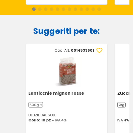
Suggeriti per te:
Cod. Art.
0014533601
Lenticchie mignon rosse
Zucchi
500g ℮
7kg
DELIZIE DAL SOLE
Collo: 10 pz -
IVA 4%
IVA 4%