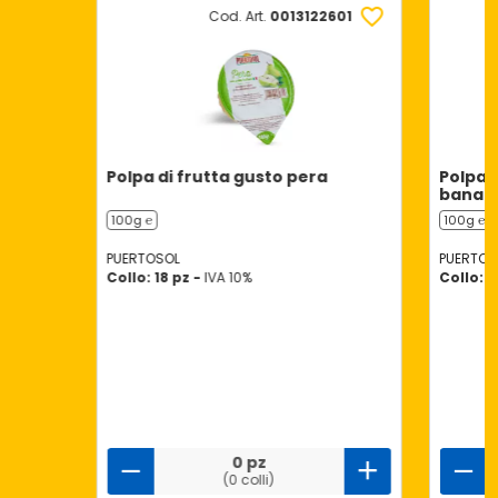
Cod. Art.
0013122601
Polpa di frutta gusto pera
Polpa d
banan
100g ℮
100g ℮
PUERTOSOL
PUERTOS
Collo: 18 pz -
IVA 10%
Collo: 1
0 pz
(0 colli)