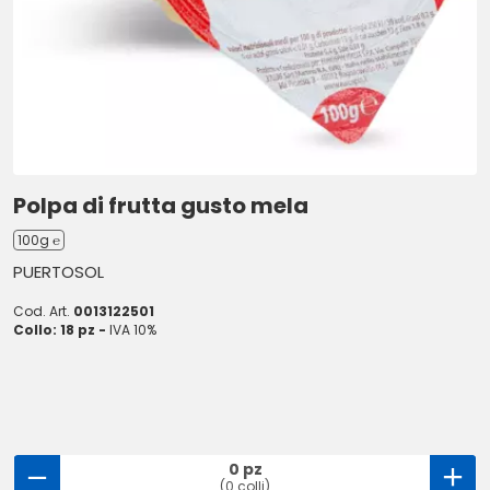
Polpa di frutta gusto mela
100g ℮
PUERTOSOL
Cod. Art.
0013122501
Collo: 18 pz -
IVA 10%
0 pz
(0 colli)