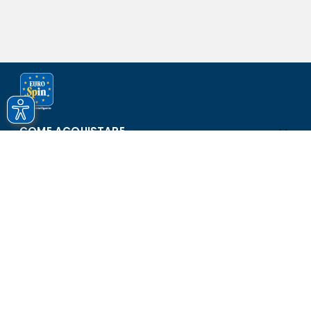
COME ACQUISTARE
ASSISTENZA E SICUREZZA
SCOPRI EUROSPIN
CONTATTI
Eurospin Italia S.p.A. in collaborazione con le altre società del
gruppo - Via Campalto 3/d - 37036 San Martino Buon Albergo