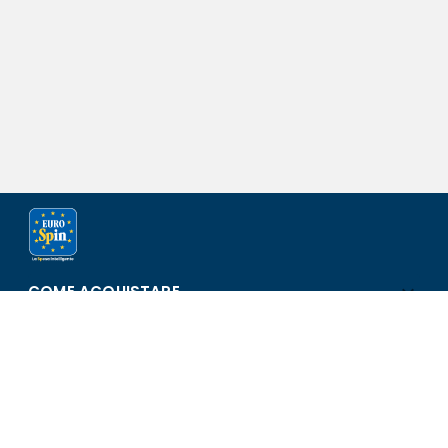
COME ACQUISTARE
ASSISTENZA E SICUREZZA
SCOPRI EUROSPIN