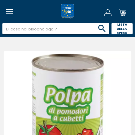
 LISTA 
DELLA 
SPESA 