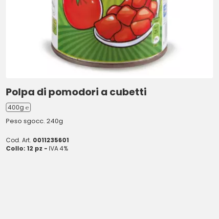
Polpa di pomodori a cubetti
400g ℮
Peso sgocc. 240g
Cod. Art.
0011235601
Collo: 12 pz -
IVA 4%