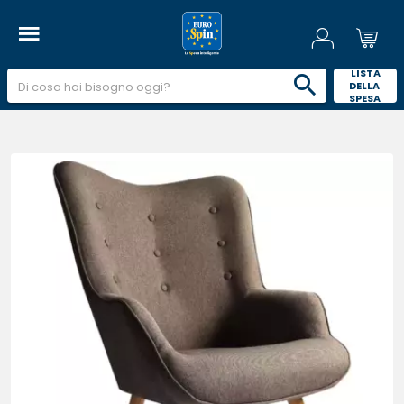
 LISTA 
DELLA 
SPESA 