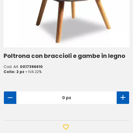
Poltrona con braccioli e gambe in legno
Cod. Art.
0017396610
Collo: 2 pz -
IVA 22%
0 pz