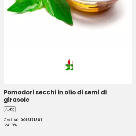
Pomodori secchi in olio di semi di
girasole
7,5kg
Cod. Art.
0016171301
IVA 10%