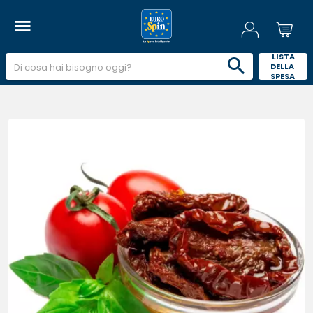
 LISTA 
DELLA 
SPESA 