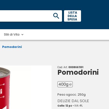
 LISTA 
DELLA 
SPESA 
Stili di Vita
Pomodorini
Cod. Art.
0008661101
Pomodorini
400g ℮
Peso sgocc. 250g
DELIZIE DAL SOLE
Collo: 12 pz -
IVA 4%