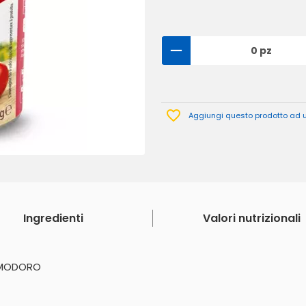
0 pz
Aggiungi questo prodotto ad un
Ingredienti
Valori nutrizionali
POMODORO