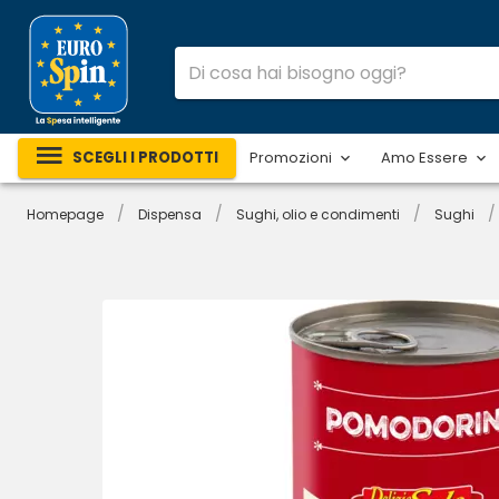
SCEGLI I PRODOTTI
Promozioni
Amo Essere
/
/
/
/
Homepage
Dispensa
Sughi, olio e condimenti
Sughi