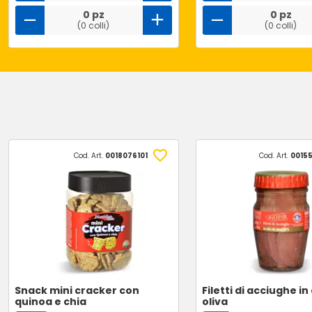
0 pz
0 pz
(0 colli)
(0 colli)
Cod. Art.
0018076101
Cod. Art.
0015
Snack mini cracker con
Filetti di acciughe in 
quinoa e chia
oliva