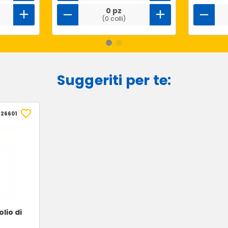
0 pz
(0 colli)
Suggeriti per te:
526601
olio di