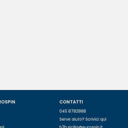
ROSPIN
CONTATTI
045 8782888
Serve aiuto? Scrivici qui
ggi
b2b.sicilia@eurospin.it