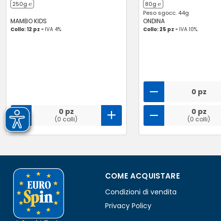
250g ℮
80g ℮
Peso sgocc. 44g
MAMBO KIDS
ONDINA
Collo: 12 pz -
IVA 4%
Collo: 25 pz -
IVA 10%
0 pz
0 pz
0 pz
(0 colli)
(0 colli)
COME ACQUISTARE
Condizioni di vendita
Privacy Policy