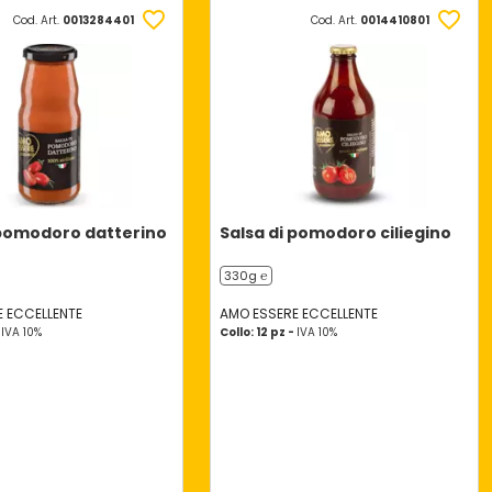
Cod. Art.
0013284401
Cod. Art.
0014410801
 pomodoro datterino
Salsa di pomodoro ciliegino
330g ℮
 ECCELLENTE
AMO ESSERE ECCELLENTE
-
IVA 10%
Collo: 12 pz -
IVA 10%