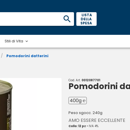
 LISTA 
DELLA 
SPESA 
Stili di Vita
/
Pomodorini datterini
Cod. Art.
0012087701
Pomodorini da
400g ℮
Peso sgocc. 240g
AMO ESSERE ECCELLENTE
Collo: 12 pz -
IVA 4%