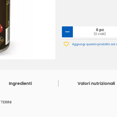
0 pz
(0 colli)
Aggiungi questo prodotto ad un
Ingredienti
Valori nutrizionali
TERINI