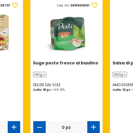
405701
Cod. Art.
0015890601
Sugo pesto fresco al basilico
Salsa di
140g ℮
360g ℮
DELIZIE DAL SOLE
AMO ESSERE
Collo: 18 pz -
IVA 10%
Collo: 12 pz 
0 pz