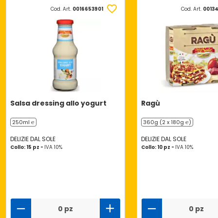
Cod. Art.
0016653901
Cod. Art.
0013
Salsa dressing allo yogurt
Ragù
250ml ℮
360g (2 x 180g ℮)
DELIZIE DAL SOLE
DELIZIE DAL SOLE
Collo: 15 pz -
IVA 10%
Collo: 10 pz -
IVA 10%
0 pz
0 pz