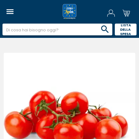
 LISTA 
DELLA 
SPESA 