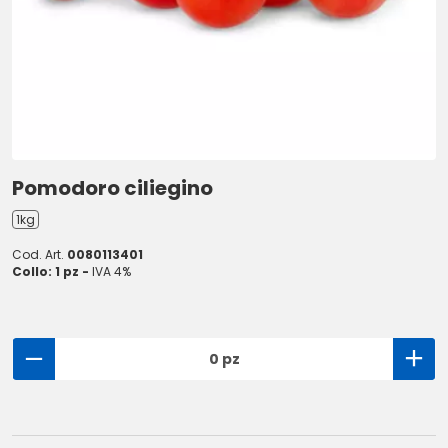
Pomodoro ciliegino
1kg
Cod. Art.
0080113401
Collo: 1 pz -
IVA 4%
0 pz