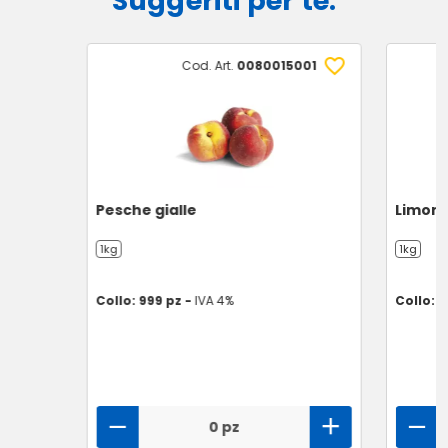
Suggeriti per te:
Cod. Art.
0080015001
Pesche gialle
Limoni
1kg
1kg
Collo: 999 pz -
IVA 4%
Collo: 9
0 pz