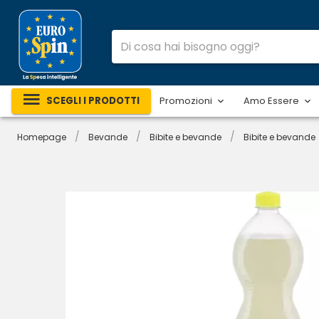
SCEGLI I PRODOTTI
Promozioni
Amo Essere
/
/
/
Homepage
Bevande
Bibite e bevande
Bibite e bevande