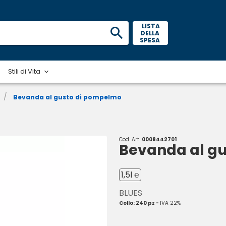
 LISTA 
DELLA 
SPESA 
Stili di Vita
/
Bevanda al gusto di pompelmo
Cod. Art.
0008442701
Bevanda al g
1,5l ℮
BLUES
Collo: 240 pz -
IVA 22%