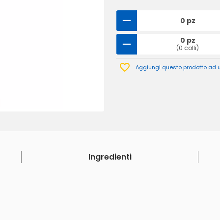
0 pz
0 pz
(0 colli)
Aggiungi questo prodotto ad un
Ingredienti