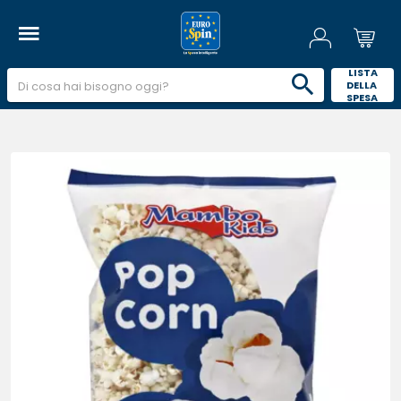
 LISTA 
DELLA 
SPESA 