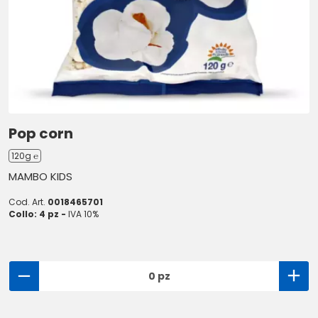
Pop corn
120g ℮
MAMBO KIDS
Cod. Art.
0018465701
Collo: 4 pz -
IVA 10%
0 pz