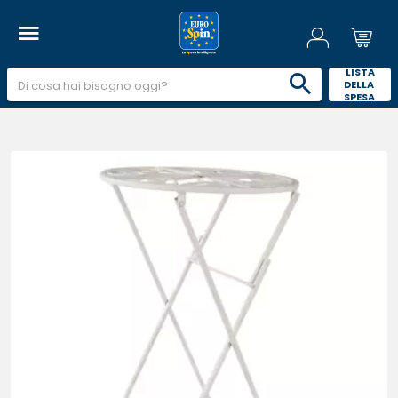
 LISTA 
DELLA 
SPESA 