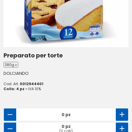
Preparato per torte
380g ℮
DOLCIANDO
Cod. Art.
0012944401
Collo: 4 pz -
IVA 10%
0 pz
0 pz
(0 colli)