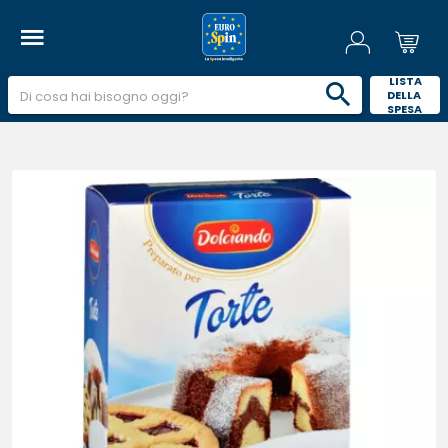
 LISTA 
DELLA 
SPESA 