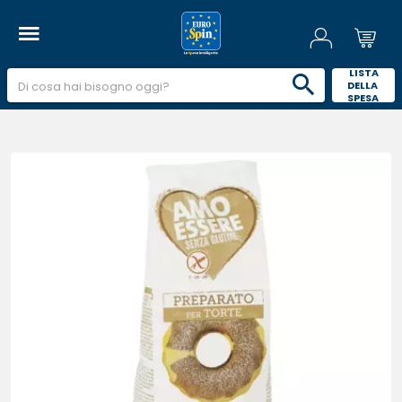
 LISTA 
DELLA 
SPESA 